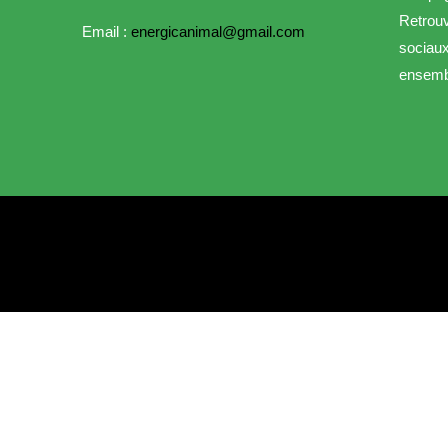
Retrou
Email :
energicanimal@gmail.com
sociaux
ensemb