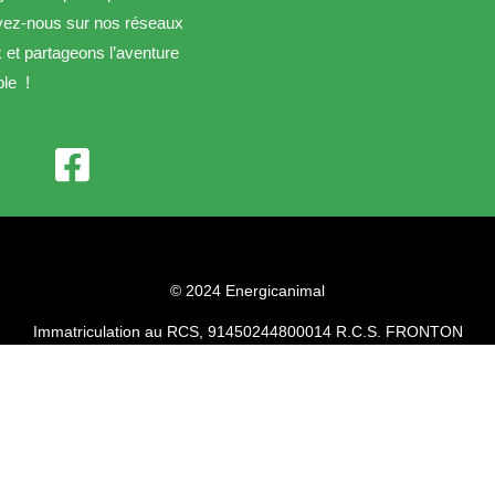
vez-nous sur nos réseaux
 et partageons l’aventure
le !

© 2024 Energicanimal
Immatriculation au RCS,
914502448
00014
R.C.S. FRONTON