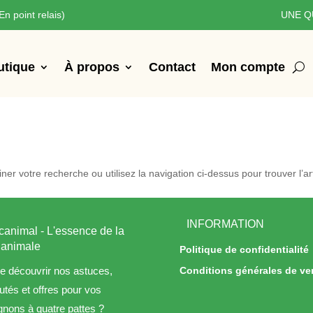
En point relais)
UNE Q
utique
À propos
Contact
Mon compte
r votre recherche ou utilisez la navigation ci-dessus pour trouver l’art
INFORMATION
canimal - L'essence de la
é animale
Politique de confidentialité
e découvrir nos astuces,
Conditions générales de ve
tés et offres pour vos
ons à quatre pattes ?