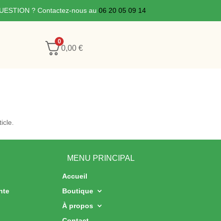
UESTION ? Contactez-nous au
06 20 05 09 14
0
0,00
€
icle.
MENU PRINCIPAL
Accueil
nte
Boutique
À propos
Contact