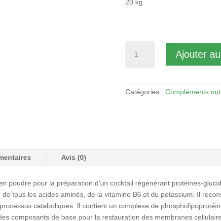
20 kg.
quantité
Ajouter au
de
After
Drink
Régénération
Catégories :
Compléments nutr
(Récupération
-
Post
effort
-
mentaires
Avis (0)
100
gr)
en poudre pour la préparation d'un cocktail régénérant protéines-gluci
é de tous les acides aminés, de la vitamine B6 et du potassium. Il reco
es processus cataboliques. Il contient un complexe de phospholipoproté
re des composants de base pour la restauration des membranes cellula