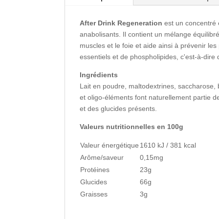
After Drink Regeneration
est un concentré 
anabolisants. Il contient un mélange équilibr
muscles et le foie et aide ainsi à prévenir l
essentiels et de phospholipides, c'est-à-di
Ingrédients
Lait en poudre, maltodextrines, saccharose, bl
et oligo-éléments font naturellement partie d
et des glucides présents.
Valeurs nutritionnelles en 100g
Valeur énergétique
1610 kJ / 381 kcal
Arôme/saveur
0,15mg
Protéines
23g
Glucides
66g
Graisses
3g