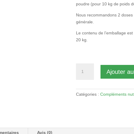
poudre (pour 10 kg de poids d
Nous recommandons 2 doses pa
générale.
Le contenu de l’emballage est 
20 kg.
quantité
Ajouter au
de
After
Drink
Régénération
Catégories :
Compléments nutr
(Récupération
-
Post
effort
-
mentaires
Avis (0)